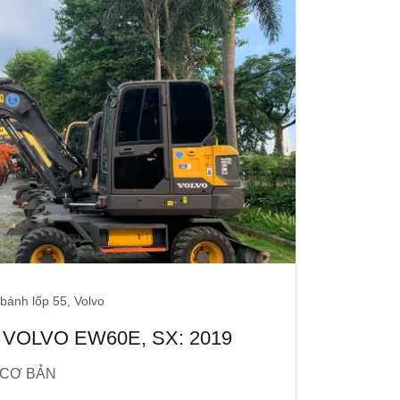
bánh lốp 55, Volvo
p VOLVO EW60E, SX: 2019
 CƠ BẢN