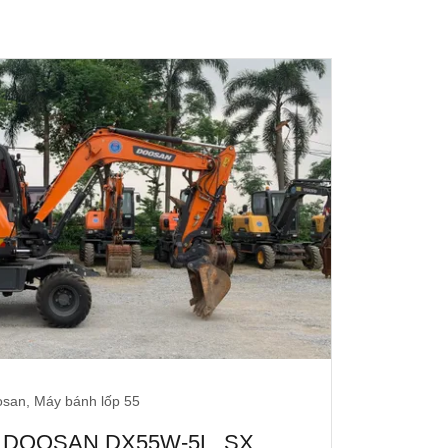
san, Máy bánh lốp 55
ốp DOOSAN DX55W-5L, SX