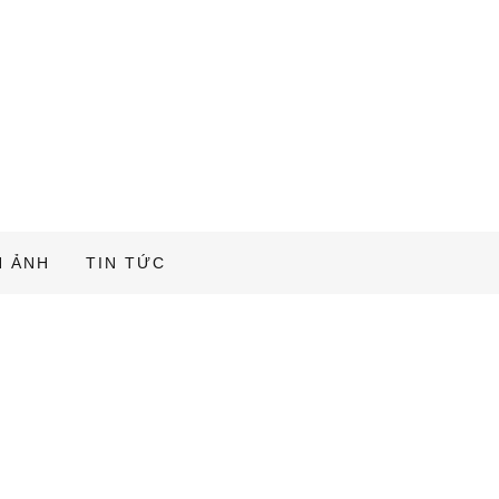
H ẢNH
TIN TỨC